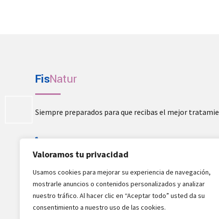
Fis
Natur
Siempre preparados para que recibas el mejor tratami
669 10 43 01
Valoramos tu privacidad
info@fisnatur.com
Usamos cookies para mejorar su experiencia de navegación,
fisnatur.com
mostrarle anuncios o contenidos personalizados y analizar
nuestro tráfico. Al hacer clic en “Aceptar todo” usted da su
consentimiento a nuestro uso de las cookies.