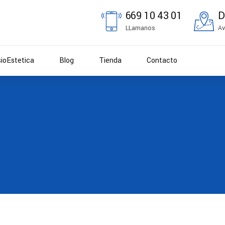
669 10 43 01
D
LLamanos
Av
sioEstetica
Blog
Tienda
Contacto